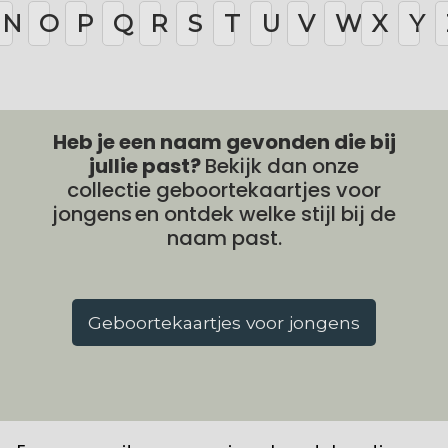
N
O
P
Q
R
S
T
U
V
W
X
Y
Heb je een naam gevonden die bij
jullie past?
Bekijk dan onze
collectie geboortekaartjes voor
jongens
en ontdek welke stijl bij de
naam past.
Geboortekaartjes voor jongens