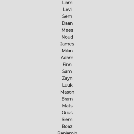
Liam
Levi
Sem
Daan
Mees
Noud
James
Milan
Adam
Finn
Sam
Zayn
Luuk
Mason
Bram
Mats
Guus
Siem
Boaz
Benjamin