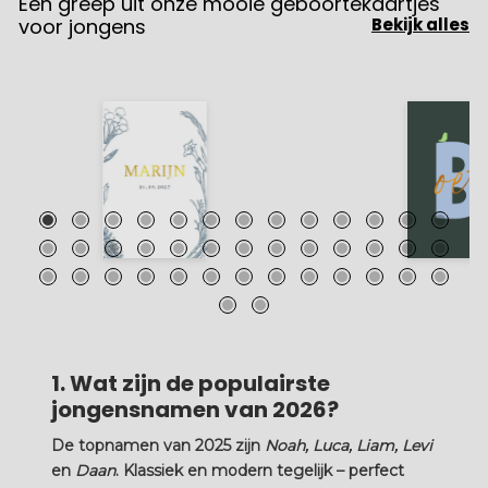
Een greep uit onze mooie geboortekaartjes
voor jongens
Bekijk alles
Een uniek handgetekend
Letter geboort
geboortekaartje Marijn met
jongen vogel kleu
planten en bloemen
1. Wat zijn de populairste
jongensnamen van 2026?
De topnamen van 2025 zijn
Noah, Luca, Liam, Levi
en
Daan
. Klassiek en modern tegelijk – perfect