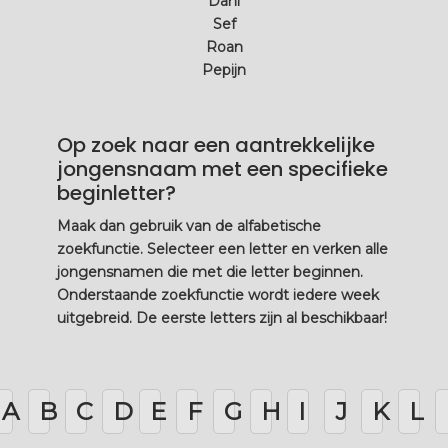
Dani
Sef
Roan
Pepijn
Op zoek naar een aantrekkelijke
jongensnaam met een specifieke
beginletter?
Maak dan gebruik van de alfabetische
zoekfunctie. Selecteer een letter en verken alle
jongensnamen die met die letter beginnen.
Onderstaande zoekfunctie wordt iedere week
uitgebreid. De eerste letters zijn al beschikbaar!
A
B
C
D
E
F
G
H
I
J
K
L