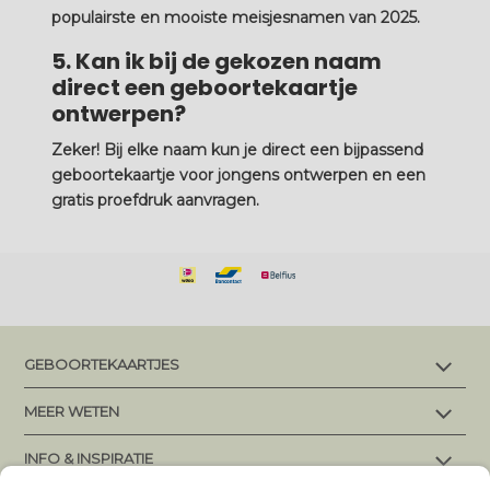
populairste en mooiste meisjesnamen van 2025.
5. Kan ik bij de gekozen naam
direct een geboortekaartje
ontwerpen?
Zeker! Bij elke naam kun je direct een
bijpassend
geboortekaartje voor jongens
ontwerpen en een
gratis proefdruk aanvragen.
GEBOORTEKAARTJES
Alle geboortekaartjes
MEER WETEN
Makkelijk en snel bestellen
Levertijd en verzending
INFO & INSPIRATIE
Maatwerk en ontwerpaanpassingen
Papiersoorten
Geboortekaartjes jongens