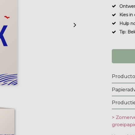
Ontwer
Kies in 
Hulp n
Tip: Be
Producto
Papieradv
Productie
> Zomerve
groeipapie