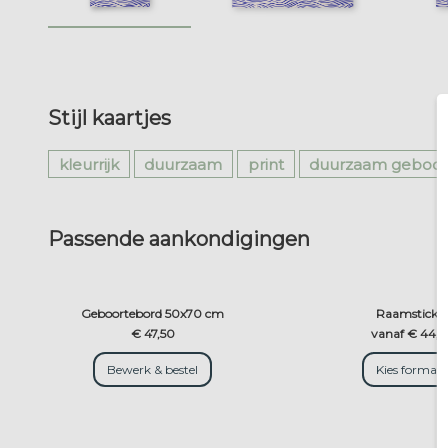
Stijl kaartjes
kleurrijk
duurzaam
print
duurzaam geboort
Passende aankondigingen
Geboortebord 50x70 cm
Raamsticke
€ 47,50
vanaf € 44,5
Bewerk & bestel
Kies formaa