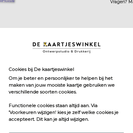
Vragen? Mai
ekaartje
ecologisch papier
Cookies bij De kaartjeswinkel
Om je beter en persoonlijker te helpen bij het
maken van jouw mooiste kaartje gebruiken we
verschillende soorten cookies.
r
Poster
0
vanaf € 14,00
Functionele cookies staan altijd aan. Via
t
Kies formaat
'Voorkeuren wijzigen' kies je zelf welke cookies je
accepteert. Dit kan je altijd wijzigen.