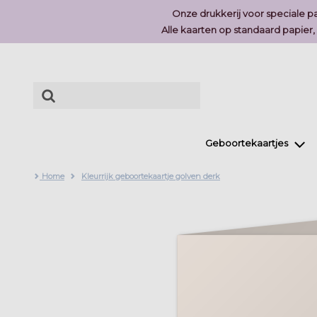
Onze drukkerij voor speciale pa
Alle kaarten op standaard papier
Geboortekaartjes
Home
Kleurrijk geboortekaartje golven derk