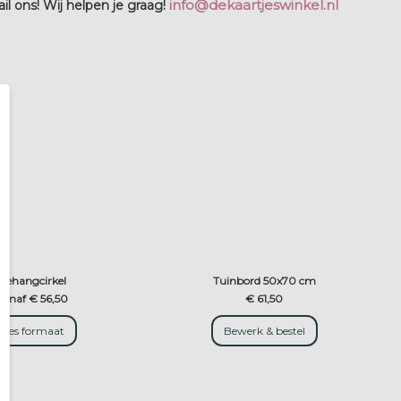
info@dekaartjeswinkel.nl
l ons! Wij helpen je graag!
Behangcirkel
Tuinbord 50x70 cm
vanaf € 56,50
€ 61,50
Kies formaat
Bewerk & bestel