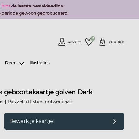
hier
k
de laatste besteldeadline.
deze periode gewoon geproduceerd.
0
account
(
0
) €
0,00
Deco
Illustraties
jk geboortekaartje golven Derk
l | Pas zelf dit stoer ontwerp aan
op verlanglijstje
Bewerk je kaartje