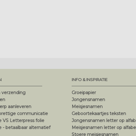
N
INFO & INSPIRATIE
n verzending
Groeipapier
ten
Jongensnamen
erp aanleveren
Meisjesnamen
 prettige communicatie
Geboortekaartjes teksten
ie VS Letterpress folie
Jongensnamen letter op alfab
ie - betaalbaar alternatief
Meisjesnamen letter op alfabe
Stoere meisjesnamen