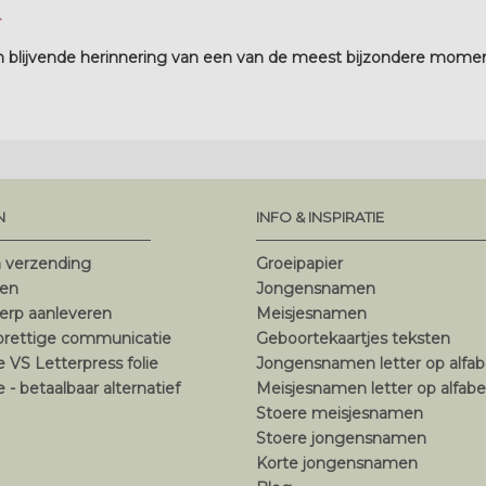
.
 blijvende herinnering van een van de meest bijzondere moment
N
INFO & INSPIRATIE
n verzending
Groeipapier
ten
Jongensnamen
erp aanleveren
Meisjesnamen
 prettige communicatie
Geboortekaartjes teksten
ie VS Letterpress folie
Jongensnamen letter op alfab
ie - betaalbaar alternatief
Meisjesnamen letter op alfabe
Stoere meisjesnamen
Stoere jongensnamen
Korte jongensnamen