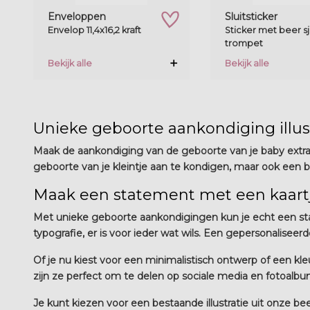
zet op verlanglijstje
Enveloppen
Sluitsticker
Envelop 11,4x16,2 kraft
Sticker met beer sj
trompet
Bekijk alle
Bekijk alle
Unieke geboorte aankondiging illustr
Maak de aankondiging van de geboorte van je baby extra bi
geboorte van je kleintje aan te kondigen, maar ook een b
Maak een statement met een kaartje
Met unieke geboorte aankondigingen kun je echt een state
typografie, er is voor ieder wat wils. Een gepersonaliseer
Of je nu kiest voor een minimalistisch ontwerp of een kl
zijn ze perfect om te delen op sociale media en fotoalbum
Je kunt kiezen voor een bestaande illustratie uit onze be