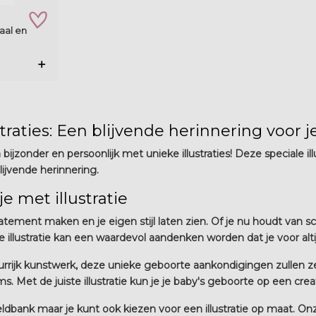
zet op verlanglijstje
aal en
aties: Een blijvende herinnering voor je
jzonder en persoonlijk met unieke illustraties! Deze speciale il
lijvende herinnering.
 met illustratie
ment maken en je eigen stijl laten zien. Of je nu houdt van scha
de illustratie kan een waardevol aandenken worden dat je voor alt
eurrijk kunstwerk, deze unieke geboorte aankondigingen zullen 
s. Met de juiste illustratie kun je je baby's geboorte op een c
eldbank maar je kunt ook kiezen voor een illustratie op maat. O