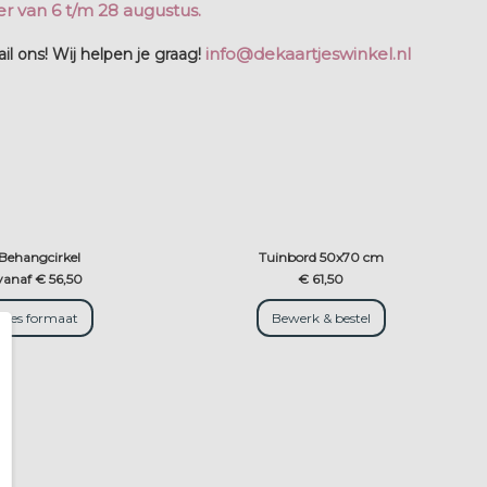
r van 6 t/m 28 augustus.
info@dekaartjeswinkel.nl
l ons! Wij helpen je graag!
Behangcirkel
Tuinbord 50x70 cm
vanaf € 56,50
€ 61,50
Kies formaat
Bewerk & bestel