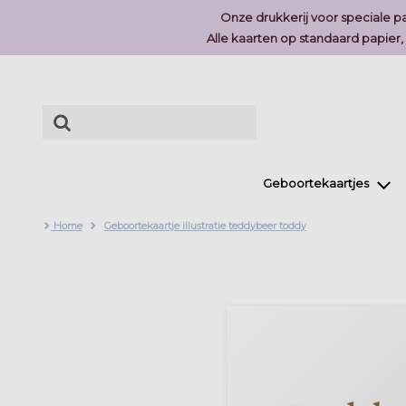
Onze drukkerij voor speciale pa
Alle kaarten op standaard papier
Geboortekaartjes
Home
Geboortekaartje illustratie teddybeer toddy