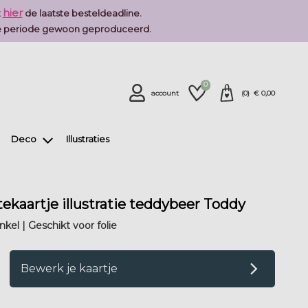
hier
k
de laatste besteldeadline.
deze periode gewoon geproduceerd.
0
account
(
0
) €
0,00
Deco
Illustraties
ekaartje illustratie teddybeer Toddy
kel | Geschikt voor folie
op verlanglijstje
Bewerk je kaartje