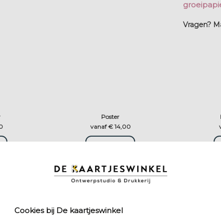
groeipapie
Vragen? Mai
r
Poster
0
vanaf € 14,00
t
Kies formaat
Cookies bij De kaartjeswinkel