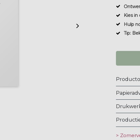
Ontwer
Kies in 
Hulp n
Tip: Be
Producto
Papieradv
Drukwerk
Productie
> Zomerve