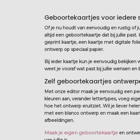
Geboortekaartjes voor iedere s
Of je nu houdt van eenvoudig en rustig of jui
altijd een geboortekaartje dat bij jullie past
geprint kaartje, een kaartje met digitale fo
ontwerp op speciaal papier.
Bij ieder kaartje kun je eenvoudig bekijken
weet je vooraf wat past bij jullie wensen en
Zelf geboortekaartjes ontwerp
Met onze editor maak je eenvoudig een per
kleuren aan, verander lettertypes, voeg eig
hoe het ontwerp eruitziet. Wil je liever hel
met een blanco ontwerp en maak een kaartje 
afbeeldingen.
Maak je eigen geboortekaartje
en ontwer
van jullie is.