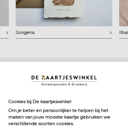
Jongens
Illu
ties
emaakt met liefde voor detail. Denk aan zachte
men, dieren en klassieke elementen. Zo krijgt ieder kaartje
ziet.
Cookies bij De kaartjeswinkel
Om je beter en persoonlijker te helpen bij het
jullie stijl? Dan kun je kiezen voor een ontwerp op maat of
maken van jouw mooiste kaartje gebruiken we
euren, lettertypes en tekst.
verschillende soorten cookies.