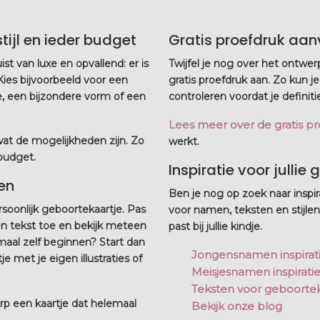
tijl en ieder budget
Gratis proefdruk aa
st van luxe en opvallend: er is
Twijfel je nog over het ontwer
. Kies bijvoorbeeld voor een
gratis proefdruk aan. Zo kun je
lie, een bijzondere vorm of een
controleren voordat je definiti
Lees meer over de gratis p
 wat de mogelijkheden zijn. Zo
werkt.
 budget.
Inspiratie voor jullie
en
Ben je nog op zoek naar inspir
soonlijk geboortekaartje. Pas
voor namen, teksten en stijlen.
en tekst toe en bekijk meteen
past bij jullie kindje.
emaal zelf beginnen? Start dan
Jongensnamen inspirat
met je eigen illustraties of
Meisjesnamen inspirati
Teksten voor geboortek
p een kaartje dat helemaal
Bekijk onze blog