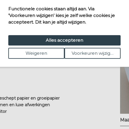
Functionele cookies staan altijd aan. Via
'Voorkeuren wijzigen' kies je zelf welke cookies je
accepteert. Dit kan je altijd wijzigen.
Alles accepteren
eswinkel?
Weigeren
Voorkeuren wijzigen
diging. Het is vaak het eerste tastbare
rom besteden we veel aandacht aan ontwerp,
eschept papier en groeipapier
vormen en luxe afwerkingen
itor
Maa