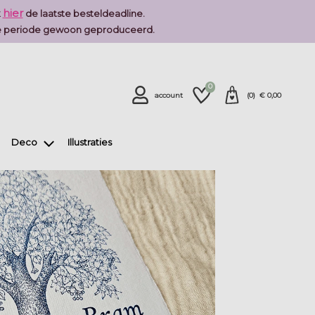
hier
k
de laatste besteldeadline.
deze periode gewoon geproduceerd.
0
account
(
0
) €
0,00
Deco
Illustraties