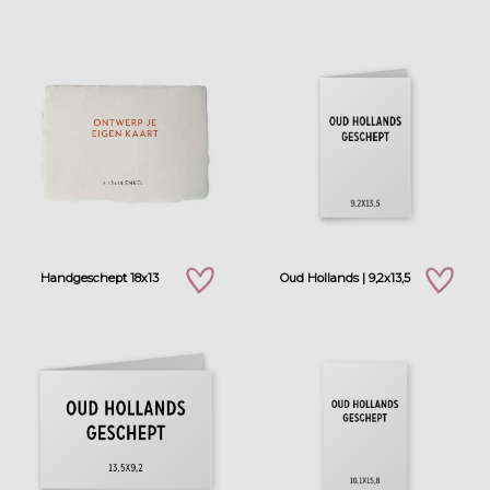
Handgeschept 18x13
Oud Hollands | 9,2x13,5
zet op verlanglijstje
zet op verla