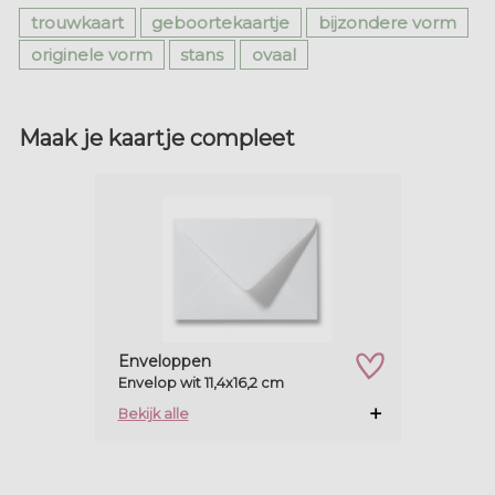
trouwkaart
geboortekaartje
bijzondere vorm
originele vorm
stans
ovaal
Maak je kaartje compleet
Enveloppen
Envelop wit 11,4x16,2 cm
zet op verlanglijstje
Bekijk alle