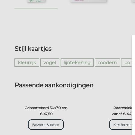
Stijl kaartjes
kleurrijk
vogel
lijntekening
modern
colo
Passende aankondigingen
Geboortebord 50x70 cm
Raamsticke
€ 47,50
vanaf € 44,5
Bewerk & bestel
Kies formaa