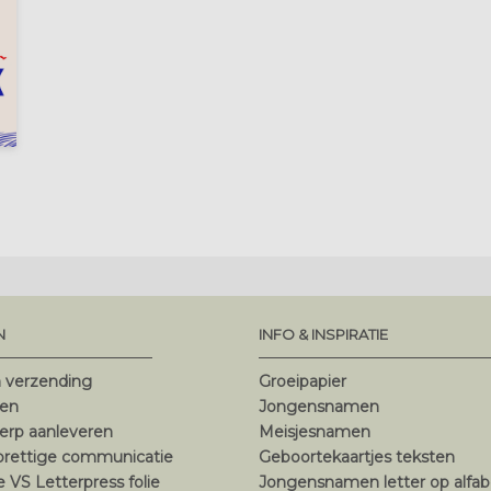
N
INFO & INSPIRATIE
n verzending
Groeipapier
ten
Jongensnamen
erp aanleveren
Meisjesnamen
 prettige communicatie
Geboortekaartjes teksten
ie VS Letterpress folie
Jongensnamen letter op alfab