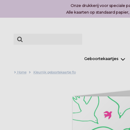
Onze drukkerij voor speciale pa
Alle kaarten op standaard papier
Geboortekaartjes
Home
Kleurrijk geboortekaartje flo