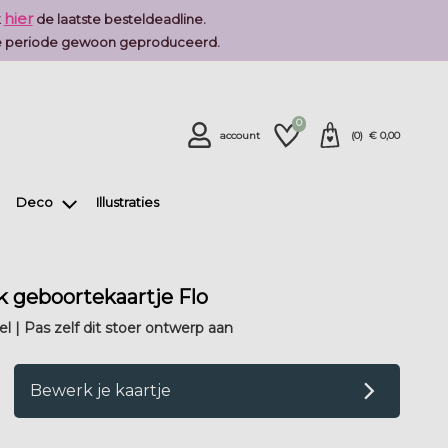
hier
k
de laatste besteldeadline.
deze periode gewoon geproduceerd.
0
account
(
0
) €
0,00
Deco
Illustraties
jk geboortekaartje Flo
l | Pas zelf dit stoer ontwerp aan
op verlanglijstje
Bewerk je kaartje