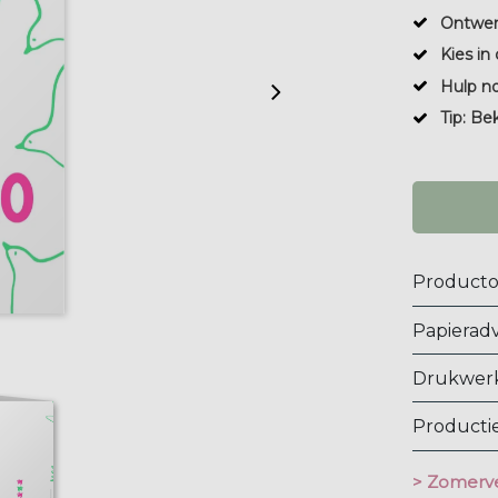
Ontwer
Kies in 
Hulp n
Tip: Be
Producto
Papieradv
Drukwerk
Productie
> Zomerve