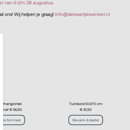
r van 6 t/m 28 augustus.
info@dekaartjeswinkel.nl
l ons! Wij helpen je graag!
Behangcirkel
Tuinbord 50x70 cm
vanaf € 56,50
€ 61,50
Kies formaat
Bewerk & bestel