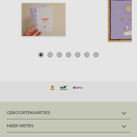
GEBOORTEKAARTJES
Alle geboortekaartjes
MEER WETEN
Makkelijk en snel bestellen