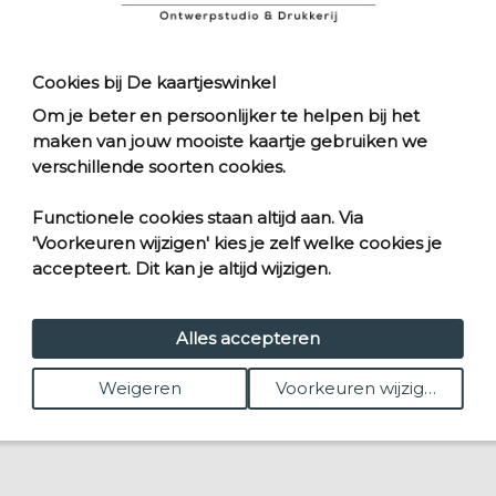
Cookies bij De kaartjeswinkel
Om je beter en persoonlijker te helpen bij het
maken van jouw mooiste kaartje gebruiken we
verschillende soorten cookies.
r
bloemzaden papier
duurzame trouwkaart
Functionele cookies staan altijd aan. Via
'Voorkeuren wijzigen' kies je zelf welke cookies je
accepteert. Dit kan je altijd wijzigen.
Alles accepteren
r
Poster
0
vanaf € 14,00
Weigeren
Voorkeuren wijzigen
t
Kies formaat