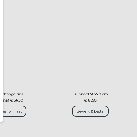
Behangcirkel
Tuinbord 50x70 cm
vanaf € 56,50
€ 61,50
Kies formaat
Bewerk & bestel