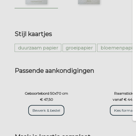
Stijl kaartjes
duurzaam papier
groeipapier
bloemenpapie
Passende aankondigingen
Geboortebord 50x70 cm
Raamsticke
€ 47,50
vanaf € 44,5
Bewerk & bestel
Kies formaa