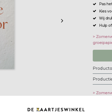
Pas he
Kies vo
Wij dru
Hulp of
> Zomerve
groeipapie
Producto
Productie
> Zomerve
groeipapie
Vragen? Mai