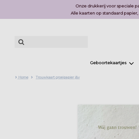
Onze drukkerij voor speciale pa
Alle kaarten op standaard papier
Geboortekaartjes
Home
Trouwkaart groeipapier j&v