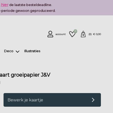
hier
k
de laatste besteldeadline.
deze periode gewoon geproduceerd.
0
account
(
0
) €
0,00
Deco
Illustraties
art groeipapier J&V
l
op verlanglijstje
Bewerk je kaartje