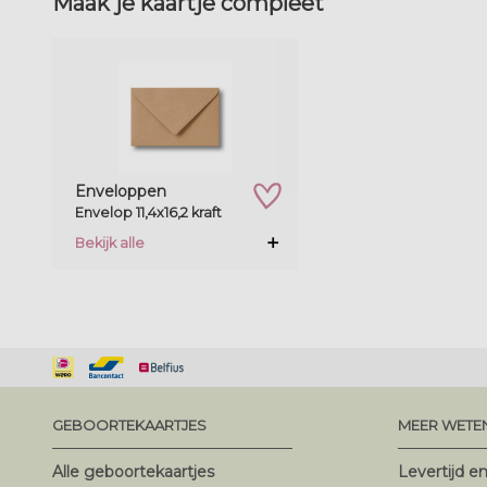
Maak je kaartje compleet
zet op verlanglijstje
Enveloppen
Envelop 11,4x16,2 kraft
Bekijk alle
GEBOORTEKAARTJES
MEER WETE
Alle geboortekaartjes
Levertijd e