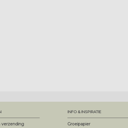
N
INFO & INSPIRATIE
n verzending
Groeipapier