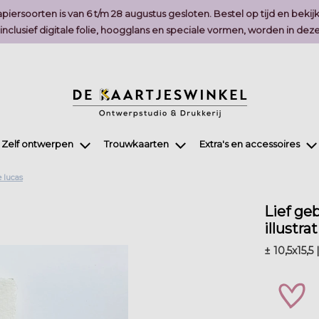
piersoorten is van 6 t/m 28 augustus gesloten. Bestel op tijd en bekij
, inclusief digitale folie, hoogglans en speciale vormen, worden in 
Zelf ontwerpen
Trouwkaarten
Extra's en accessoires
e lucas
Lief ge
illustra
± 10,5x15,
zet 