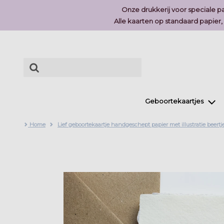
Onze drukkerij voor speciale pa
Alle kaarten op standaard papier
Geboortekaartjes
Home
Lief geboortekaartje handgeschept papier met illustratie beertj