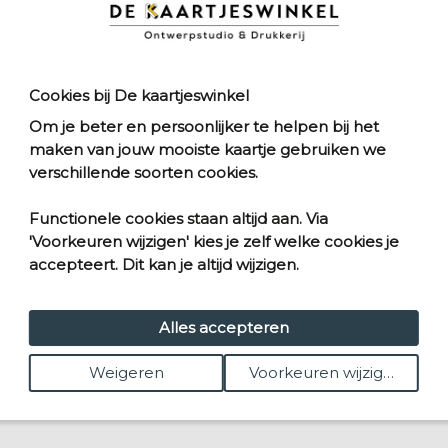
Productie
> Zomerve
groeipapie
Cookies bij De kaartjeswinkel
Om je beter en persoonlijker te helpen bij het
Vragen? Mai
maken van jouw mooiste kaartje gebruiken we
verschillende soorten cookies.
Functionele cookies staan altijd aan. Via
'Voorkeuren wijzigen' kies je zelf welke cookies je
accepteert. Dit kan je altijd wijzigen.
r
Poster
Alles accepteren
0
vanaf € 14,00
t
Kies formaat
Weigeren
Voorkeuren wijzigen