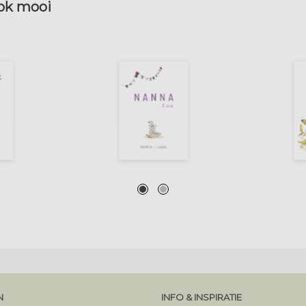
ook mooi
N
INFO & INSPIRATIE