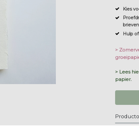
Kies vo
Proefd
brieve
Hulp of
> Zomerve
groeipapie
> Lees hi
papier.
Producto
Papieradv