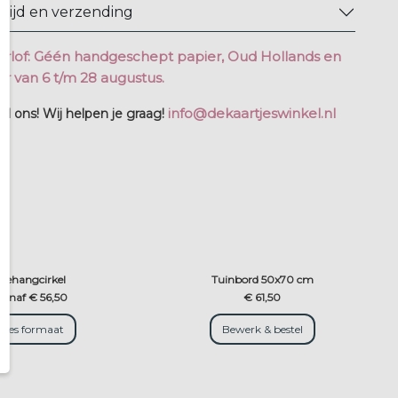
tijd en verzending
rlof: Géén handgeschept papier, Oud Hollands en
r van 6 t/m 28 augustus.
info@dekaartjeswinkel.nl
l ons! Wij helpen je graag!
Behangcirkel
Tuinbord 50x70 cm
vanaf € 56,50
€ 61,50
Kies formaat
Bewerk & bestel