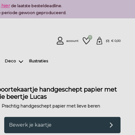
hier
k
de laatste besteldeadline.
deze periode gewoon geproduceerd.
0
account
(
0
) €
0,00
Deco
Illustraties
boortekaartje handgeschept papier met
tie beertje Lucas
5 | Prachtig handgeschept papier met lieve beren
op verlanglijstje
Bewerk je kaartje