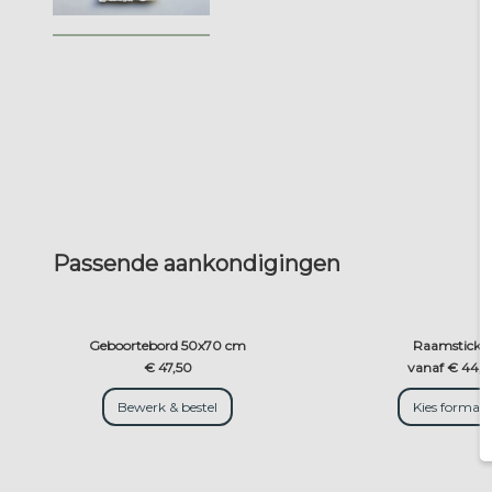
Passende aankondigingen
Geboortebord 50x70 cm
Raamsticke
€ 47,50
vanaf € 44,5
Bewerk & bestel
Kies formaa