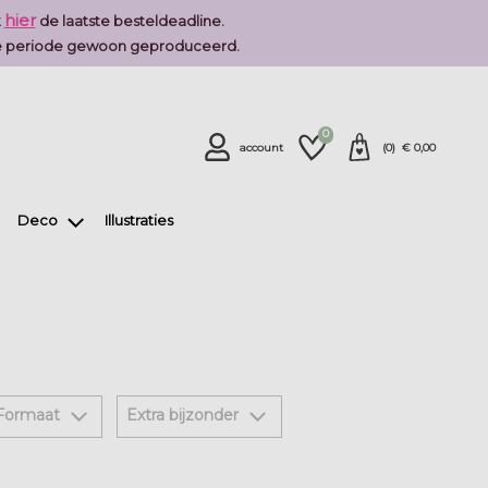
hier
k
de laatste besteldeadline.
deze periode gewoon geproduceerd.
0
account
(
0
) €
0,00
Deco
Illustraties
Formaat
Extra bijzonder