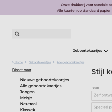
Onze drukkerij voor speciale pa
Alle kaarten op standaard papier
Geboortekaartjes
Home
Geboortekaartjes
Alle geboortekaartjes
Stijl 
Direct naar
Nieuwe geboortekaartjes
Alle geboortekaartjes
Filters
Jongen
Zelf ontw
Meisje
Neutraal
Speciaal p
Klassiek