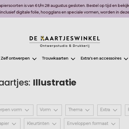
piersoorten is van 6 t/m 28 augustus gesloten. Bestel op tijd en bekij
, inclusief digitale folie, hoogglans en speciale vormen, worden in 
Zelf ontwerpen
Trouwkaarten
Extra's en accessoires
kaartjes:
Illustratie
erpen vorm
Vorm
Thema
Extra
apier
Kleurtinten
Enveloppen formaat