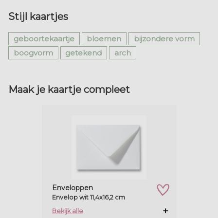
Stijl kaartjes
geboortekaartje
bloemen
bijzondere vorm
boogvorm
getekend
arch
Maak je kaartje compleet
Enveloppen
Envelop wit 11,4x16,2 cm
zet op verlanglijstje
Bekijk alle