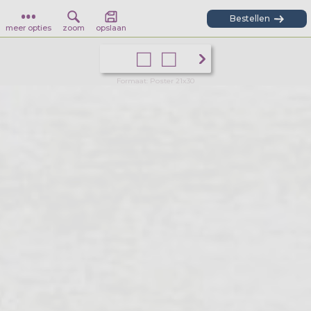
Bestellen
meer opties
zoom
opslaan
Formaat: Poster 21x30
U