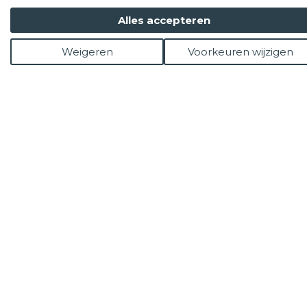
Alles accepteren
Weigeren
Voorkeuren wijzigen
tekst
achtergrond
illustraties
foto's
hulp
Lagen
GUUS
1 0 . 1 2 . 2 0 2 5...
Achtergrond panel 1