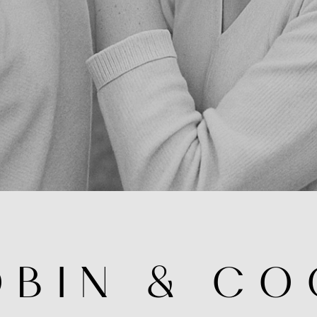
O B I N & C O 