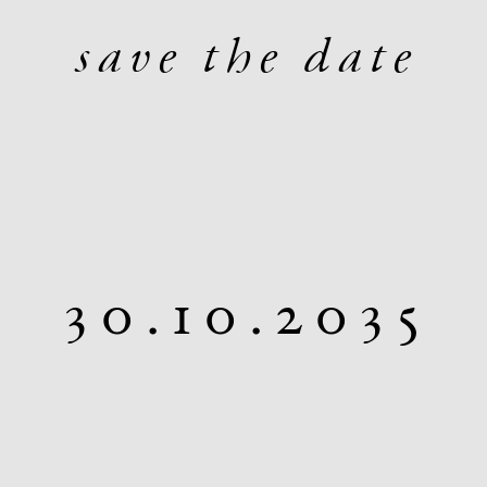
s a v e t h e d a t e
3 0 . 1 0 . 2 0 3 5