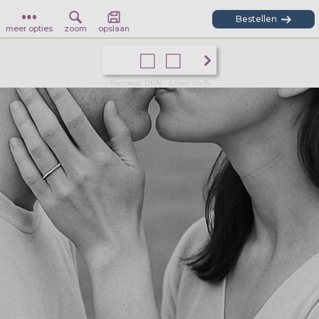
Bestellen
meer opties
zoom
opslaan
Formaat: DRN - Enkel 10x15