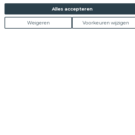
Alles accepteren
Weigeren
Voorkeuren wijzigen
tekst
achtergrond
illustraties
foto's
hulp
Lagen
0 2 . 0 8 . 3 0 | l e i d e n - kopie - kopie
Afbeelding 0
s a v e t h e d a t e...