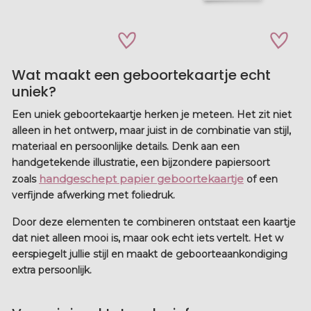
zet op verlanglijstje
zet op verla
Wat maakt een geboortekaartje echt
uniek?
Een
uniek geboortekaartje
herken je meteen. Het zit niet
alleen in het ontwerp, maar juist in de combinatie van stijl,
materiaal en persoonlijke details. Denk aan een
handgetekende illustratie, een bijzondere papiersoort
handgeschept papier geboortekaartje
zoals
of een
verfijnde afwerking met foliedruk.
Door deze elementen te combineren ontstaat een kaartje
dat niet alleen mooi is, maar ook echt iets vertelt. Het w
eerspiegelt jullie stijl en maakt de geboorteaankondiging
extra persoonlijk.