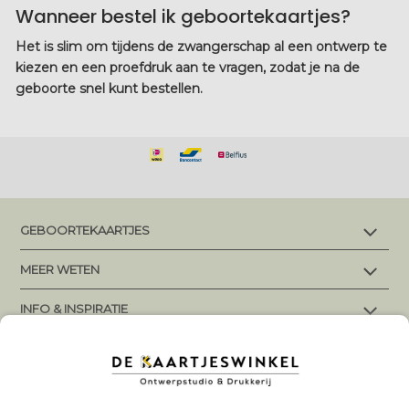
Wanneer bestel ik geboortekaartjes?
Het is slim om tijdens de zwangerschap al een ontwerp te
kiezen en een proefdruk aan te vragen, zodat je na de
geboorte snel kunt bestellen.
GEBOORTEKAARTJES
Alle geboortekaartjes
MEER WETEN
Makkelijk en snel bestellen
Levertijd en verzending
INFO & INSPIRATIE
Maatwerk en ontwerpaanpassingen
Papiersoorten
Geboortekaartjes jongens
Groeipapier
KLANTENSERVICE
Eigen ontwerp aanleveren
Geboortekaartjes meisjes
Jongensnamen
Spelregels prettige communicatie
Neutrale geboortekaartjes
Veel gestelde vragen
Volg ons op Social Media
Meisjesnamen
Digitale folie VS Letterpress folie
Zelf geboortekaartjes maken
Contact