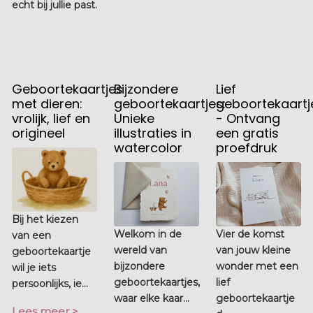
echt bij jullie past.
Geboortekaartjes
Bijzondere
Lief
met dieren:
geboortekaartjes:
geboortekaartj
vrolijk, lief en
Unieke
- Ontvang
origineel
illustraties in
een gratis
watercolor
proefdruk
Bij het kiezen
Welkom in de
Vier de komst
van een
wereld van
van jouw kleine
geboortekaartje
bijzondere
wonder met een
wil je iets
geboortekaartjes,
lief
persoonlijks, ie...
waar elke kaar...
geboortekaartje
Lees meer >